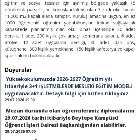
eğitim ve sosyal tesisler için ayrılmış bölgede yaklaşık 15
dönümlük parsel içine konuşlandırılmış olan 3 katlı okul binası
11.000 m2 kapalı alana sahiptir. Kuruluş amacına uygun, en az
1000 öğrencinin öğrenim yapabilmesine imkan sağlayacak
kapasitede planlanmış olan okul binası içerisinde 20 adet
derslik, 1 adet 200 kişilik çok amaçlı konferans salonu, 6 adet
atölye, 12 adet uygulama dersliği, 30 adet idari ofis,
kütüphane, 300 kişilik yemekhane, 150 kişilik kafeterya ve kapalı
spor salonu bulunmaktadır.
Duyurular
Yüksekokulumuzda 2026-2027 Öğretim yılı
itibariyle 3+1 İŞLETMELERDE MESLEKİ EĞİTİM MODELİ
uygulanacaktır. Detaylı bilgi için lütfen tıklayınız.
29.07.2026 19:00
Mezun durumda olan öğrencilerimiz diplomalarını
29.07.2026 tarihi itibariyle Beytepe Kampüsü
Öğrenci İşleri Dairesi Başkanlığından alabilirler.
29.07.2026 07:00