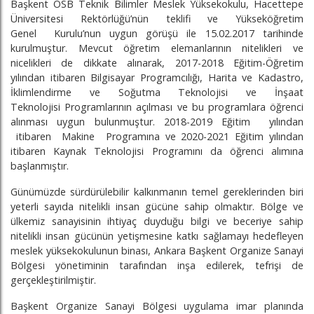
Başkent OSB Teknik Bilimler Meslek Yüksekokulu, Hacettepe
Üniversitesi Rektörlüğü’nün teklifi ve Yükseköğretim
Genel Kurulu’nun uygun görüşü ile 15.02.2017 tarihinde
kurulmuştur. Mevcut öğretim elemanlarının nitelikleri ve
nicelikleri de dikkate alınarak, 2017-2018 Eğitim-Öğretim
yılından itibaren Bilgisayar Programcılığı, Harita ve Kadastro,
İklimlendirme ve Soğutma Teknolojisi ve İnşaat
Teknolojisi Programlarının açılması ve bu programlara öğrenci
alınması uygun bulunmuştur. 2018-2019 Eğitim yılından
itibaren Makine Programına ve 2020-2021 Eğitim yılından
itibaren Kaynak Teknolojisi Programını da öğrenci alımına
başlanmıştır.
Günümüzde sürdürülebilir kalkınmanın temel gereklerinden biri
yeterli sayıda nitelikli insan gücüne sahip olmaktır. Bölge ve
ülkemiz sanayisinin ihtiyaç duyduğu bilgi ve beceriye sahip
nitelikli insan gücünün yetişmesine katkı sağlamayı hedefleyen
meslek yüksekokulunun binası, Ankara Başkent Organize Sanayi
Bölgesi yönetiminin tarafından inşa edilerek, tefrişi de
gerçekleştirilmiştir.
Başkent Organize Sanayi Bölgesi uygulama imar planında